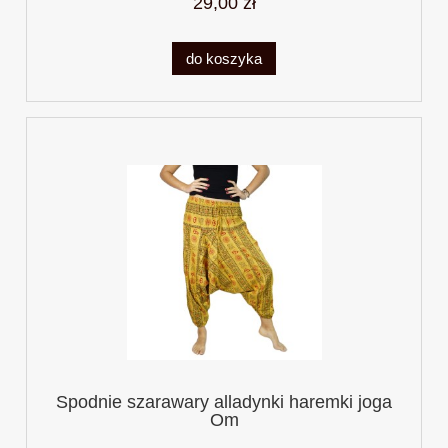
29,00 zł
do koszyka
Spodnie szarawary alladynki haremki joga
Om