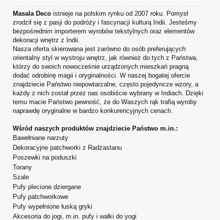
Masala Deco
istnieje na polskim rynku od 2007 roku. Pomysł
zrodził się z pasji do podróży i fascynacji kulturą Indii. Jesteśmy
bezpośrednim importerem wyrobów tekstylnych oraz elementów
dekoracji wnętrz z Indii.
Nasza oferta skierowana jest zarówno do osób preferujących
orientalny styl w wystroju wnętrz, jak również do tych z Państwa,
którzy do swoich nowocześnie urządzonych mieszkań pragną
dodać odrobinę magii i oryginalności. W naszej bogatej ofercie
znajdziecie Państwo niepowtarzalne, często pojedyncze wzory, a
każdy z nich został przez nas osobiście wybrany w Indiach. Dzięki
temu macie Państwo pewność, że do Waszych rąk trafią wyroby
naprawdę oryginalne w bardzo konkurencyjnych cenach.
Wśród naszych produktów znajdziecie Państwo m.in.:
Bawełniane narzuty
Dekoracyjne patchworki z Radżastanu
Poszewki na poduszki
Torany
Szale
Pufy plecione dziergane
Pufy patchworkowe
Pufy wypełnione łuską gryki
Akcesoria do jogi, m.in. pufy i wałki do yogi