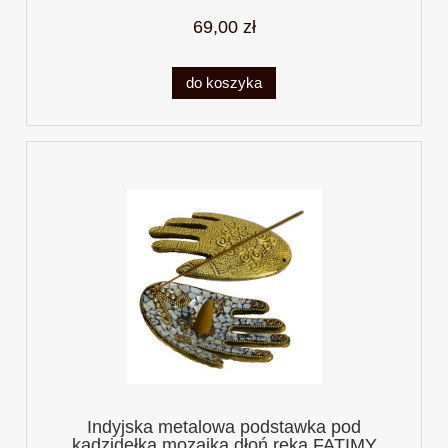
69,00 zł
do koszyka
Indyjska metalowa podstawka pod
kadzidełka mozaika dłoń ręka FATIMY