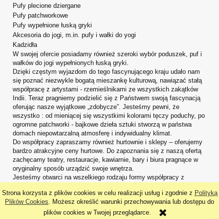
Pufy plecione dziergane
Pufy patchworkowe
Pufy wypełnione łuską gryki
Akcesoria do jogi, m.in. pufy i wałki do yogi
Kadzidła
W swojej ofercie posiadamy również szeroki wybór poduszek, puf i
wałków do jogi wypełnionych łuską gryki.
Dzięki częstym wyjazdom do tego fascynującego kraju udało nam
się poznać niezwykle bogatą mieszankę kulturową, nawiązać stałą
współpracę z artystami - rzemieślnikami ze wszystkich zakątków
Indii. Teraz pragniemy podzielić się z Państwem swoją fascynacją
oferując nasze wyjątkowe „zdobycze”. Jesteśmy pewni, że
wszystko : od mieniącej się wszystkimi kolorami tęczy poduchy, po
ogromne patchworki - bajkowe dzieła sztuki stworzą w państwa
domach niepowtarzalną atmosferę i indywidualny klimat.
Do współpracy zapraszamy również hurtownie i sklepy – oferujemy
bardzo atrakcyjne ceny hurtowe. Do zapoznania się z naszą ofertą
zachęcamy teatry, restauracje, kawiarnie, bary i biura pragnące w
oryginalny sposób urządzić swoje wnętrza.
Jesteśmy otwarci na wszelkiego rodzaju formy współpracy z
dekoratorami wnętrz i scenografami.
Strona korzysta z plików cookies w celu realizacji usług i zgodnie z
Polityką
pokaż pełną wersję strony
Plików Cookies
. Możesz określić warunki przechowywania lub dostępu do
plików cookies w Twojej przeglądarce.
Sklep internetowy Shoper.pl