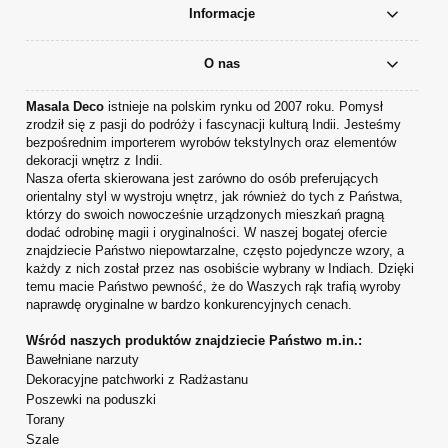
Informacje
O nas
Masala Deco
istnieje na polskim rynku od 2007 roku. Pomysł
zrodził się z pasji do podróży i fascynacji kulturą Indii. Jesteśmy
bezpośrednim importerem wyrobów tekstylnych oraz elementów
dekoracji wnętrz z Indii.
Nasza oferta skierowana jest zarówno do osób preferujących
orientalny styl w wystroju wnętrz, jak również do tych z Państwa,
którzy do swoich nowocześnie urządzonych mieszkań pragną
dodać odrobinę magii i oryginalności. W naszej bogatej ofercie
znajdziecie Państwo niepowtarzalne, często pojedyncze wzory, a
każdy z nich został przez nas osobiście wybrany w Indiach. Dzięki
temu macie Państwo pewność, że do Waszych rąk trafią wyroby
naprawdę oryginalne w bardzo konkurencyjnych cenach.
Wśród naszych produktów znajdziecie Państwo m.in.:
Bawełniane narzuty
Dekoracyjne patchworki z Radżastanu
Poszewki na poduszki
Torany
Szale