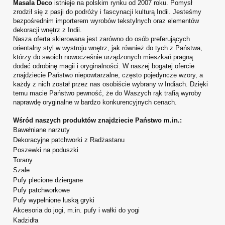
Masala Deco
istnieje na polskim rynku od 2007 roku. Pomysł
zrodził się z pasji do podróży i fascynacji kulturą Indii. Jesteśmy
bezpośrednim importerem wyrobów tekstylnych oraz elementów
dekoracji wnętrz z Indii.
Nasza oferta skierowana jest zarówno do osób preferujących
orientalny styl w wystroju wnętrz, jak również do tych z Państwa,
którzy do swoich nowocześnie urządzonych mieszkań pragną
dodać odrobinę magii i oryginalności. W naszej bogatej ofercie
znajdziecie Państwo niepowtarzalne, często pojedyncze wzory, a
każdy z nich został przez nas osobiście wybrany w Indiach. Dzięki
temu macie Państwo pewność, że do Waszych rąk trafią wyroby
naprawdę oryginalne w bardzo konkurencyjnych cenach.
Wśród naszych produktów znajdziecie Państwo m.in.:
Bawełniane narzuty
Dekoracyjne patchworki z Radżastanu
Poszewki na poduszki
Torany
Szale
Pufy plecione dziergane
Pufy patchworkowe
Pufy wypełnione łuską gryki
Akcesoria do jogi, m.in. pufy i wałki do yogi
Kadzidła